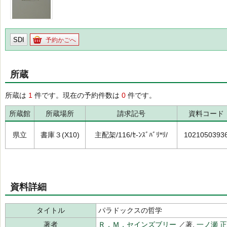
SDI
予約かごへ
所蔵
所蔵は
1
件です。現在の予約件数は
0
件です。
所蔵館
所蔵場所
請求記号
資料コード
県立
書庫３(X10)
主配架/116/ｾ-ﾝｽﾞﾊﾞﾘ*ﾘ/
1021050393
資料詳細
タイトル
パラドックスの哲学
著者
Ｒ．Ｍ．セインズブリー
／著,
一ノ瀬 