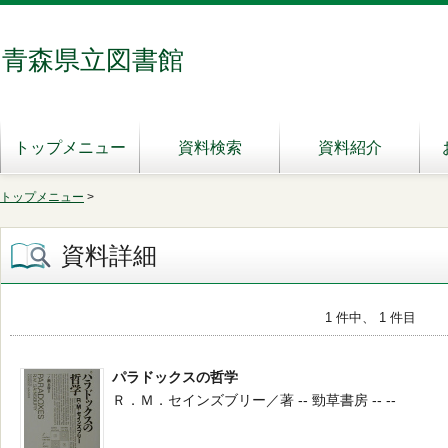
青森県立図書館
トップメニュー
資料検索
資料紹介
トップメニュー
>
資料詳細
1 件中、 1 件目
パラドックスの哲学
Ｒ．Ｍ．セインズブリー／著 -- 勁草書房 -- --