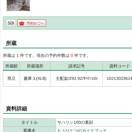
SDI
予約かごへ
所蔵
所蔵は
1
件です。現在の予約件数は
0
件です。
所蔵館
所蔵場所
請求記号
資料コード
県立
書庫３(XLB)
主配架/292.92/ｻﾊﾘﾝ10/
1021302361
資料詳細
タイトル
サハリン100の素顔
叢書名
もうひとつのガイドブック