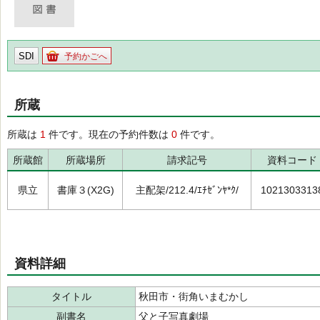
SDI
予約かごへ
所蔵
所蔵は
1
件です。現在の予約件数は
0
件です。
所蔵館
所蔵場所
請求記号
資料コード
県立
書庫３(X2G)
主配架/212.4/ｴﾁｾﾞﾝﾔ*ｸ/
1021303313
資料詳細
タイトル
秋田市・街角いまむかし
副書名
父と子写真劇場