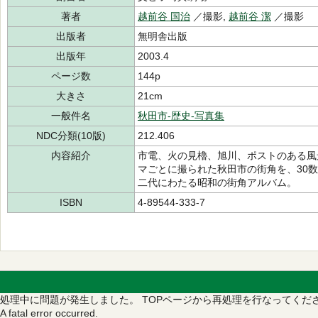
著者
越前谷 国治
／撮影,
越前谷 潔
／撮影
出版者
無明舎出版
出版年
2003.4
ページ数
144p
大きさ
21cm
一般件名
秋田市-歴史-写真集
NDC分類(10版)
212.406
内容紹介
市電、火の見櫓、旭川、ポストのある風
マごとに撮られた秋田市の街角を、30
二代にわたる昭和の街角アルバム。
ISBN
4-89544-333-7
処理中に問題が発生しました。
TOPページから再処理を行なってくだ
A fatal error occurred.