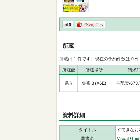
SDI
予約かごへ
所蔵
所蔵は
1
件です。現在の予約件数は
0
件
所蔵館
所蔵場所
請求
県立
集密３(X6E)
主配架/673.7
資料詳細
タイトル
すてきなお
叢書名
Visual Gui