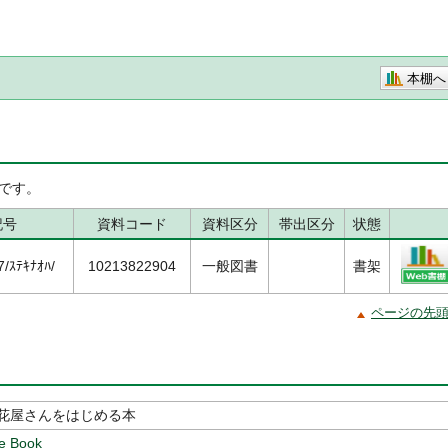
本棚へ
です。
記号
資料コード
資料区分
帯出区分
状態
/ｽﾃｷﾅｵﾊ/
10213822904
一般図書
書架
ページの先
花屋さんをはじめる本
de Book