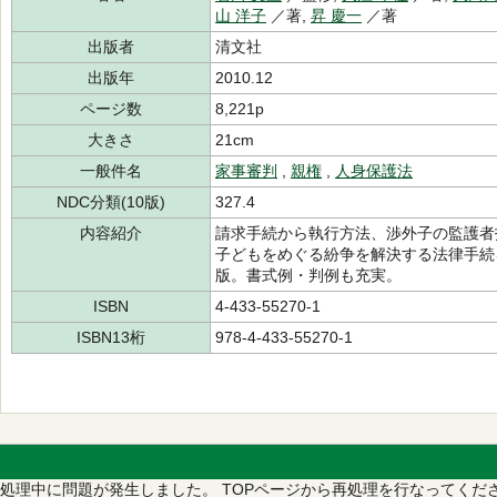
山 洋子
／著,
昇 慶一
／著
出版者
清文社
出版年
2010.12
ページ数
8,221p
大きさ
21cm
一般件名
家事審判
,
親権
,
人身保護法
NDC分類(10版)
327.4
内容紹介
請求手続から執行方法、渉外子の監護者
子どもをめぐる紛争を解決する法律手続
版。書式例・判例も充実。
ISBN
4-433-55270-1
ISBN13桁
978-4-433-55270-1
処理中に問題が発生しました。
TOPページから再処理を行なってくだ