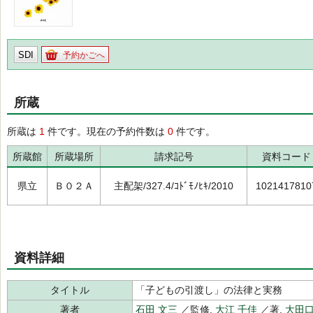
SDI
予約かごへ
所蔵
所蔵は
1
件です。現在の予約件数は
0
件です。
所蔵館
所蔵場所
請求記号
資料コード
県立
Ｂ０２Ａ
主配架/327.4/ｺﾄﾞﾓﾉﾋｷ/2010
1021417810
資料詳細
タイトル
「子どもの引渡し」の法律と実務
著者
石田 文三
／監修,
大江 千佳
／著,
大田口