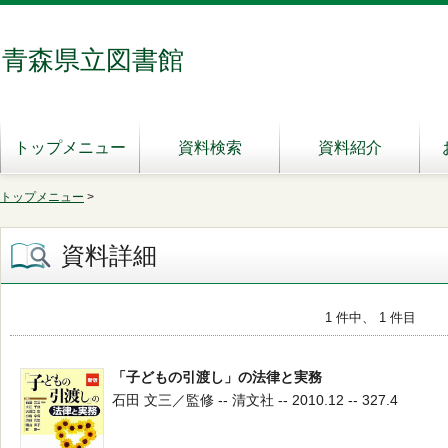
青森県立図書館
トップメニュー
資料検索
資料紹介
トップメニュー
>
資料詳細
1 件中、 1 件目
「子どもの引渡し」の法律と実務
石田 文三／監修 -- 清文社 -- 2010.12 -- 327.4