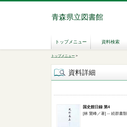
青森県立図書館
トップメニュー
資料検索
トップメニュー
>
資料詳細
国史館日録 第4
[林 鵞峰／著] -- 続群書類従完