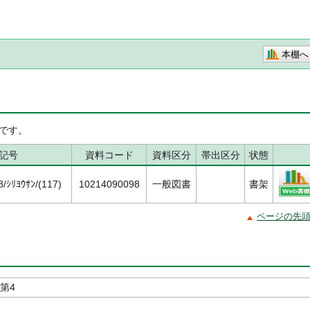
本棚へ
です。
記号
資料コード
資料区分
帯出区分
状態
ｼﾘﾖｳｻﾝ/(117)
10214090098
一般図書
書架
ページの先
第4