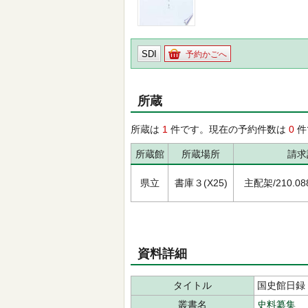
SDI
予約かごへ
所蔵
所蔵は
1
件です。現在の予約件数は
0
件
所蔵館
所蔵場所
請求
県立
書庫３(X25)
主配架/210.088/
資料詳細
タイトル
国史館日録 
叢書名
史料纂集