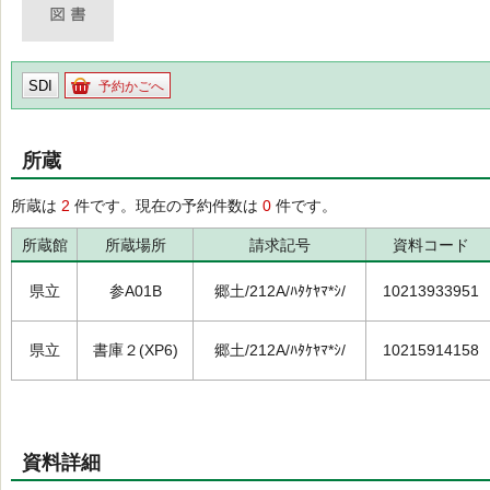
SDI
予約かごへ
所蔵
所蔵は
2
件です。現在の予約件数は
0
件です。
所蔵館
所蔵場所
請求記号
資料コード
県立
参A01B
郷土/212A/ﾊﾀｹﾔﾏ*ｼ/
10213933951
県立
書庫２(XP6)
郷土/212A/ﾊﾀｹﾔﾏ*ｼ/
10215914158
資料詳細