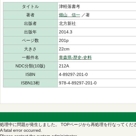
タイトル
津軽落書考
著者
畑山 信一
／著
出版者
北方新社
出版年
2014.3
ページ数
201p
大きさ
22cm
一般件名
青森県-歴史-史料
NDC分類(10版)
212A
ISBN
4-89297-201-0
ISBN13桁
978-4-89297-201-0
処理中に問題が発生しました。
TOPページから再処理を行なってくだ
A fatal error occurred.