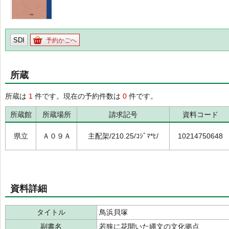
SDI
予約かごへ
所蔵
所蔵は
1
件です。現在の予約件数は
0
件です。
所蔵館
所蔵場所
請求記号
資料コード
県立
Ａ０９Ａ
主配架/210.25/ｺｼﾞﾏ*ﾋ/
10214750648
資料詳細
タイトル
鳥浜貝塚
副書名
若狭に花開いた縄文の文化拠点