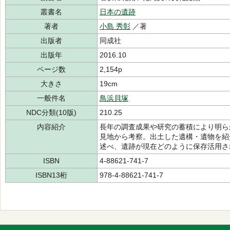
叢書名
日本の遺跡
著者
小島 秀彰
／著
出版者
同成社
出版年
2016.10
ページ数
2,154p
大きさ
19cm
一般件名
鳥浜貝塚
NDC分類(10版)
210.25
内容紹介
長年の調査成果や研究の蓄積により明ら
見地から考察。出土した遺構・遺物を紹
述べ、遺跡が現在どのように保存活用さ
ISBN
4-88621-741-7
ISBN13桁
978-4-88621-741-7