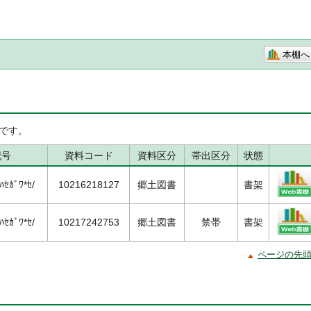
本棚へ
です。
記号
資料コード
資料区分
帯出区分
状態
ｾｶﾞﾜ*ｾ/
10216218127
郷土図書
書架
ｾｶﾞﾜ*ｾ/
10217242753
郷土図書
禁帯
書架
ページの先