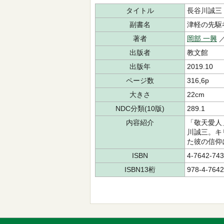
タイトル
長谷川誠三
副書名
津軽の先駆
著者
岡部 一興
出版者
教文館
出版年
2019.10
ページ数
316,6p
大きさ
22cm
NDC分類(10版)
289.1
内容紹介
「敬天愛人
川誠三。キ
た彼の信仰
ISBN
4-7642-743
ISBN13桁
978-4-7642