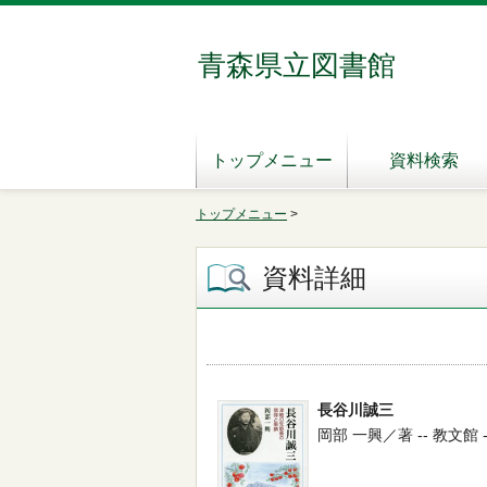
青森県立図書館
トップメニュー
資料検索
トップメニュー
>
資料詳細
長谷川誠三
岡部 一興／著 -- 教文館 -- 2