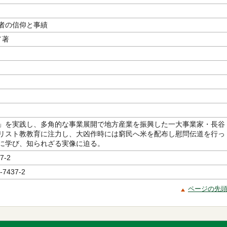
者の信仰と事績
／著
」を実践し、多角的な事業展開で地方産業を振興した一大事業家・長谷
リスト教教育に注力し、大凶作時には窮民へ米を配布し慰問伝道を行っ
に学び、知られざる実像に迫る。
7-2
-7437-2
ページの先