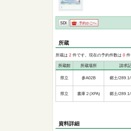
SDI
予約かごへ
所蔵
所蔵は
2
件です。現在の予約件数は
0
件
所蔵館
所蔵場所
請求
県立
参A02B
郷土/289.1/ﾊ
県立
書庫２(XPA)
郷土/289.1/ﾊ
資料詳細