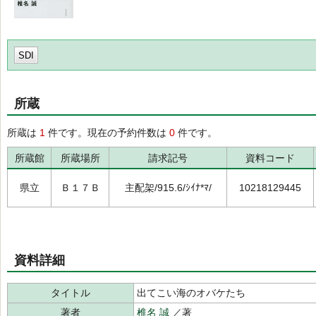
SDI
所蔵
所蔵は
1
件です。現在の予約件数は
0
件です。
所蔵館
所蔵場所
請求記号
資料コード
県立
Ｂ１７Ｂ
主配架/915.6/ｼｲﾅ*ﾏ/
10218129445
資料詳細
タイトル
出てこい海のオバケたち
著者
椎名 誠
／著