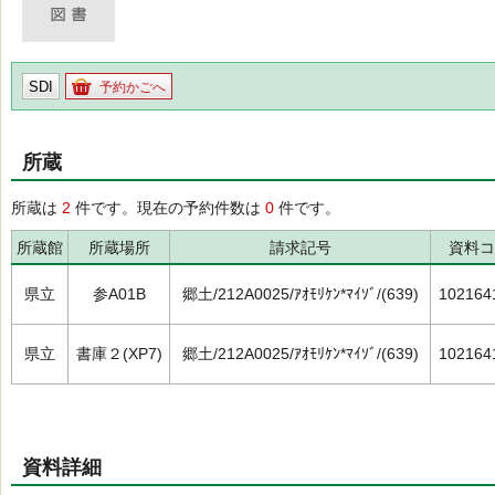
SDI
予約かごへ
所蔵
所蔵は
2
件です。現在の予約件数は
0
件です。
所蔵館
所蔵場所
請求記号
資料コ
県立
参A01B
郷土/212A0025/ｱｵﾓﾘｹﾝ*ﾏｲｿﾞ/(639)
102164
県立
書庫２(XP7)
郷土/212A0025/ｱｵﾓﾘｹﾝ*ﾏｲｿﾞ/(639)
102164
資料詳細