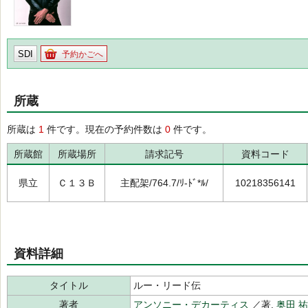
SDI
予約かごへ
所蔵
所蔵は
1
件です。現在の予約件数は
0
件です。
所蔵館
所蔵場所
請求記号
資料コード
県立
Ｃ１３Ｂ
主配架/764.7/ﾘ-ﾄﾞ*ﾙ/
10218356141
資料詳細
タイトル
ルー・リード伝
著者
アンソニー・デカーティス
／著,
奥田 