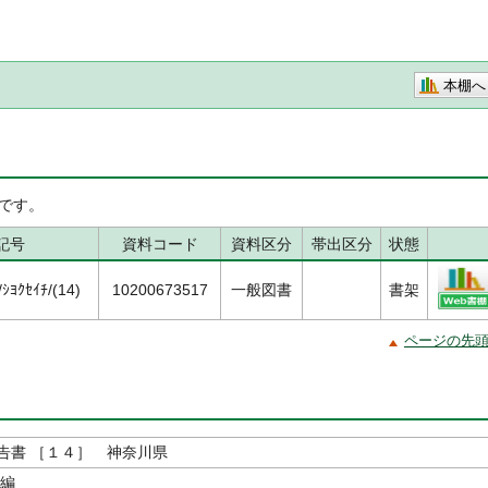
本棚へ
です。
記号
資料コード
資料区分
帯出区分
状態
ﾖｸｾｲﾁ/(14)
10200673517
一般図書
書架
ページの先
告書 ［１４］ 神奈川県
／編