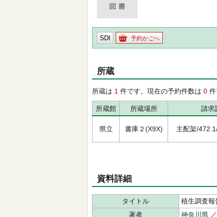
SDI
予約かごへ
所蔵
所蔵は
1
件です。現在の予約件数は
0
件
所蔵館
所蔵場所
請求
県立
書庫２(X9X)
主配架/472.1/ｼ
資料詳細
タイトル
植生調査報
著者
神奈川県