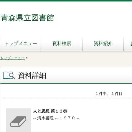
青森県立図書館
トップメニュー
資料検索
資料紹介
トップメニュー
>
資料詳細
1 件中、 1 件目
人と思想 第１３巻
-- 清水書院 -- １９７０ --