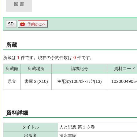
SDI
予約かごへ
所蔵
所蔵は
1
件です。現在の予約件数は
0
件です。
所蔵館
所蔵場所
請求記号
資料コード
県立
書庫３(X10)
主配架/108/ﾋﾄﾄｼｿｳ/(13)
1020004905
資料詳細
タイトル
人と思想 第１３巻
出版者
清水書院