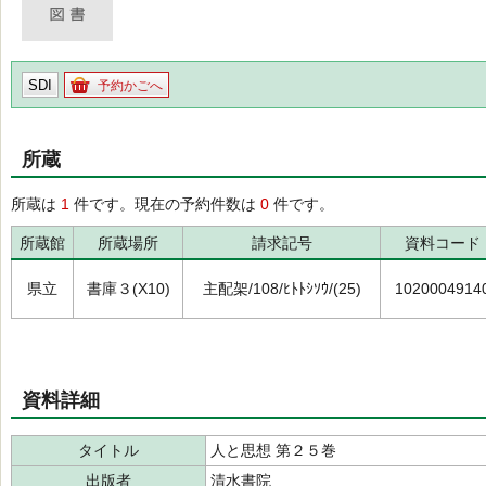
SDI
予約かごへ
所蔵
所蔵は
1
件です。現在の予約件数は
0
件です。
所蔵館
所蔵場所
請求記号
資料コード
県立
書庫３(X10)
主配架/108/ﾋﾄﾄｼｿｳ/(25)
1020004914
資料詳細
タイトル
人と思想 第２５巻
出版者
清水書院