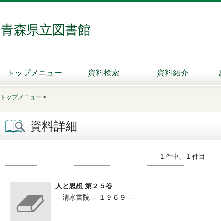
青森県立図書館
トップメニュー
資料検索
資料紹介
トップメニュー
>
資料詳細
1 件中、 1 件目
人と思想 第２５巻
-- 清水書院 -- １９６９ --