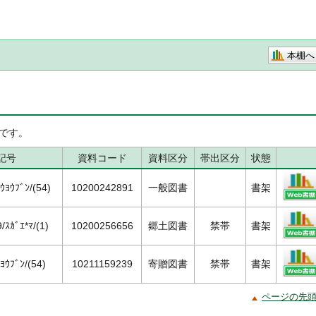
本棚へ
です。
記号
資料コード
資料区分
帯出区分
状態
ﾖｳﾌﾞﾝ/(54)
10200242891
一般図書
書架
ｽｶﾞｴ*ﾏ/(1)
10200256656
郷土図書
禁帯
書架
ｳﾌﾞﾝ/(54)
10211159239
寄贈図書
禁帯
書架
ページの先