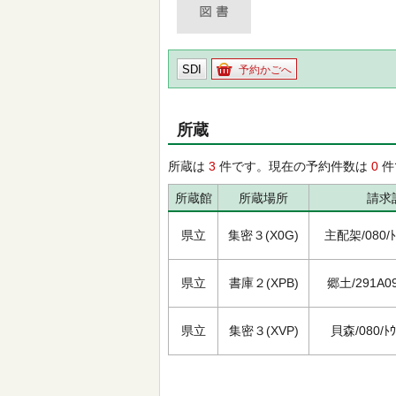
SDI
予約かごへ
所蔵
所蔵は
3
件です。現在の予約件数は
0
件
所蔵館
所蔵場所
請求
県立
集密３(X0G)
主配架/080/ﾄｳ
県立
書庫２(XPB)
郷土/291A09/
県立
集密３(XVP)
貝森/080/ﾄｳﾖ