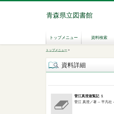
青森県立図書館
トップメニュー
資料検索
トップメニュー
>
資料詳細
菅江真澄遊覧記 １
菅江 真澄／著 -- 平凡社 