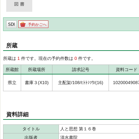
SDI
予約かごへ
所蔵
所蔵は
1
件です。現在の予約件数は
0
件です。
所蔵館
所蔵場所
請求記号
資料コード
県立
書庫３(X10)
主配架/108/ﾋﾄﾄｼｿｳ/(16)
1020004908
資料詳細
タイトル
人と思想 第１６巻
出版者
清水書院