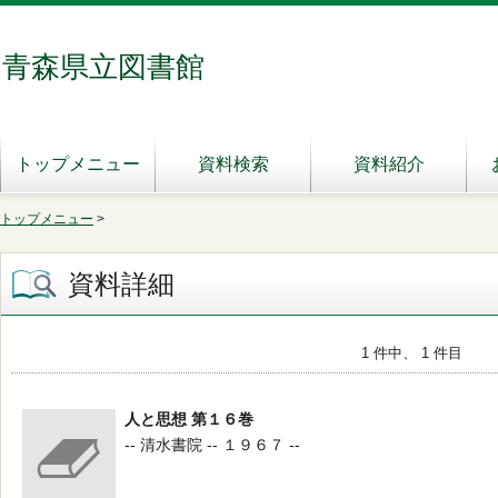
青森県立図書館
トップメニュー
資料検索
資料紹介
トップメニュー
>
資料詳細
1 件中、 1 件目
人と思想 第１６巻
-- 清水書院 -- １９６７ --