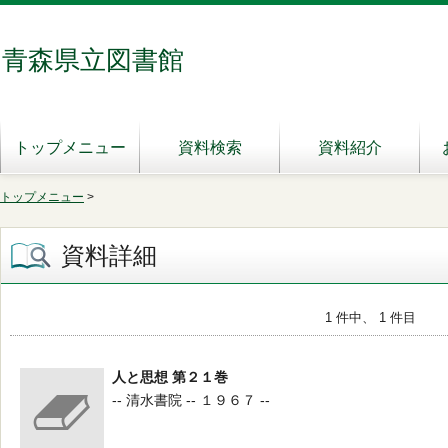
青森県立図書館
トップメニュー
資料検索
資料紹介
トップメニュー
>
資料詳細
1 件中、 1 件目
人と思想 第２１巻
-- 清水書院 -- １９６７ --