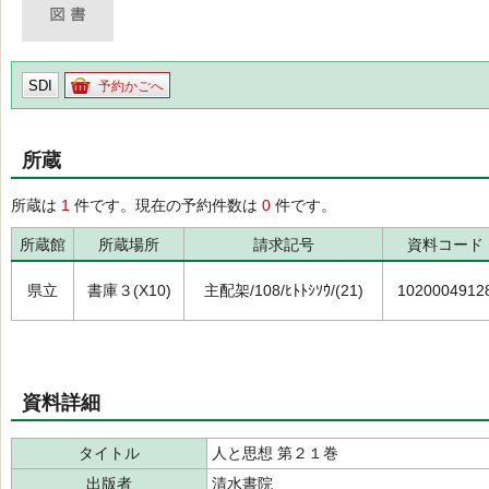
SDI
予約かごへ
所蔵
所蔵は
1
件です。現在の予約件数は
0
件です。
所蔵館
所蔵場所
請求記号
資料コード
県立
書庫３(X10)
主配架/108/ﾋﾄﾄｼｿｳ/(21)
1020004912
資料詳細
タイトル
人と思想 第２１巻
出版者
清水書院