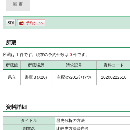
SDI
予約かごへ
所蔵
所蔵は
1
件です。現在の予約件数は
0
件です。
所蔵館
所蔵場所
請求記号
資料コード
県立
書庫３(X20)
主配架/201/ｳｴﾔﾏ*ｼ/
10200222518
資料詳細
タイトル
歴史分析の方法
副書名
比較史方法論序説