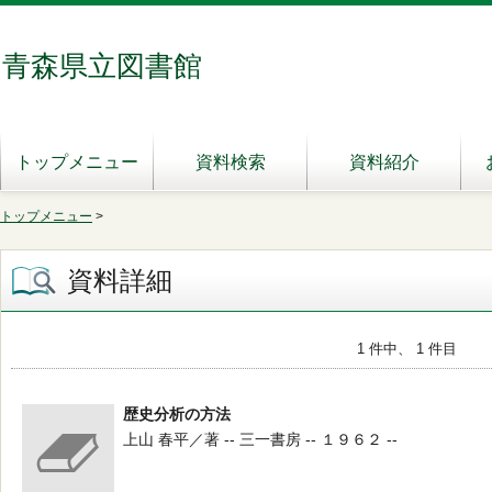
青森県立図書館
トップメニュー
資料検索
資料紹介
トップメニュー
>
資料詳細
1 件中、 1 件目
歴史分析の方法
上山 春平／著 -- 三一書房 -- １９６２ --