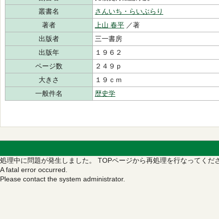
叢書名
さんいち・らいぶらり
著者
上山 春平
／著
出版者
三一書房
出版年
１９６２
ページ数
２４９ｐ
大きさ
１９ｃｍ
一般件名
歴史学
処理中に問題が発生しました。
TOPページから再処理を行なってくだ
A fatal error occurred.
Please contact the system administrator.