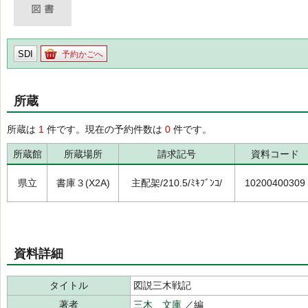
SDI
予約かごへ
所蔵
所蔵は
1
件です。現在の予約件数は
0
件です。
所蔵館
所蔵場所
請求記号
資料コード
県立
書庫３(X2A)
主配架/210.5/ﾐｷﾌﾞﾝｺ/
10200400309
資料詳細
タイトル
図説三木戦記
著者
三木 文庫
／編