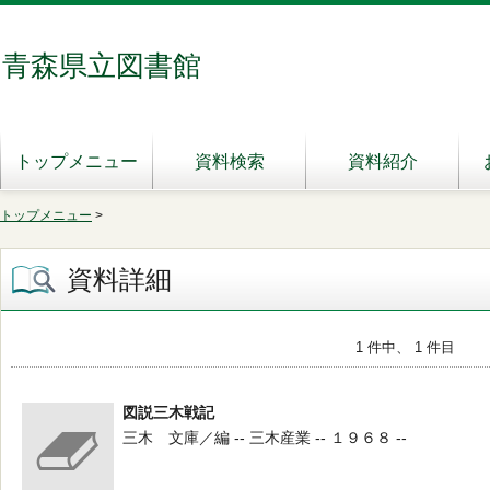
青森県立図書館
トップメニュー
資料検索
資料紹介
トップメニュー
>
資料詳細
1 件中、 1 件目
図説三木戦記
三木 文庫／編 -- 三木産業 -- １９６８ --