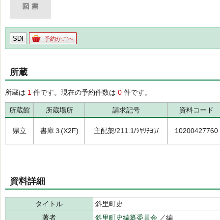
SDI
予約かごへ
所蔵
所蔵は
1
件です。現在の予約件数は
0
件です。
所蔵館
所蔵場所
請求記号
資料コード
県立
書庫３(X2F)
主配架/211.1/ｼﾔﾘﾁﾖｳ/
10200427760
資料詳細
タイトル
斜里町史
著者
斜里町史編纂委員会
／編