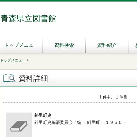
青森県立図書館
トップメニュー
資料検索
資料紹介
トップメニュー
>
資料詳細
1 件中、 1 件目
斜里町史
斜里町史編纂委員会／編 -- 斜里町 -- １９５５ --