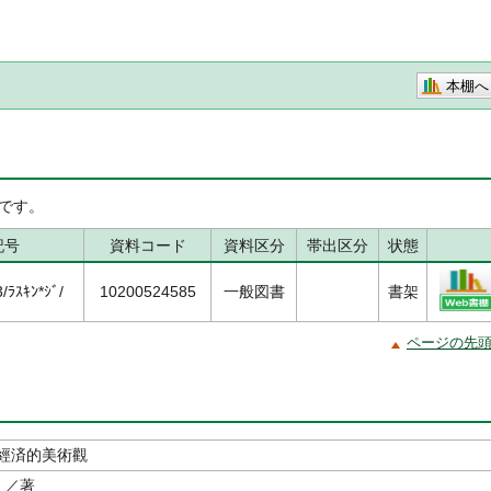
本棚へ
です。
記号
資料コード
資料区分
帯出区分
状態
ﾗｽｷﾝ*ｼﾞ/
10200524585
一般図書
書架
ページの先
經済的美術觀
／著