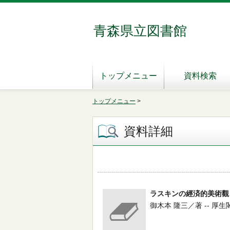
青森県立図書館
トップメニュー
資料検索
トップメニュー
>
資料詳細
ラスキンの經済的美術觀
御木本 隆三／著 -- 厚生閣 