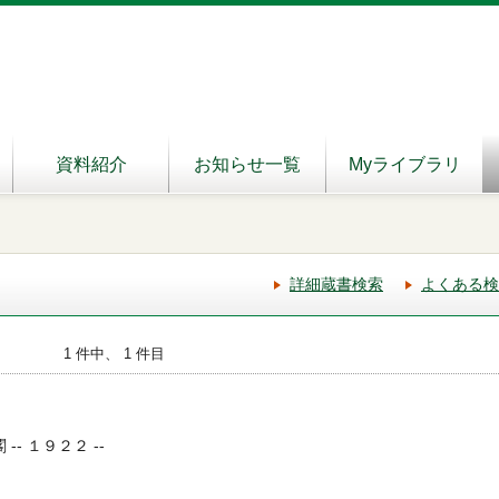
資料紹介
お知らせ一覧
Myライブラリ
詳細蔵書検索
よくある検
1 件中、 1 件目
-- １９２２ --