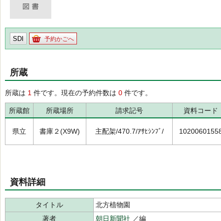
SDI
予約かごへ
所蔵
所蔵は
1
件です。現在の予約件数は
0
件です。
所蔵館
所蔵場所
請求記号
資料コード
県立
書庫２(X9W)
主配架/470.7/ｱｻﾋｼﾝﾌﾞ/
1020060155
資料詳細
タイトル
北方植物園
著者
朝日新聞社
／編