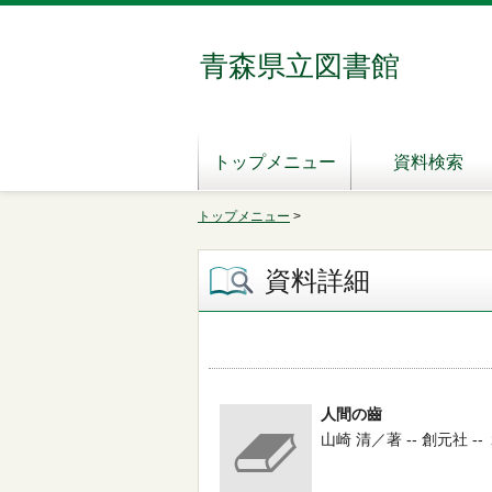
青森県立図書館
トップメニュー
資料検索
トップメニュー
>
資料詳細
人間の齒
山崎 清／著 -- 創元社 --