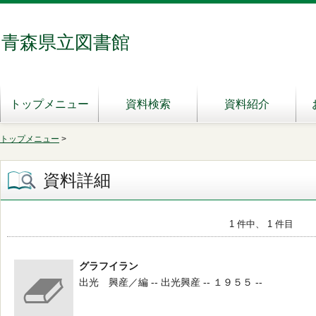
青森県立図書館
トップメニュー
資料検索
資料紹介
トップメニュー
>
資料詳細
1 件中、 1 件目
グラフイラン
出光 興産／編 -- 出光興産 -- １９５５ --