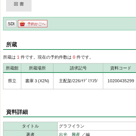
SDI
予約かごへ
所蔵
所蔵は
1
件です。現在の予約件数は
0
件です。
所蔵館
所蔵場所
請求記号
資料コード
県立
書庫３(X2N)
主配架/226/ｲﾃﾞﾐﾂｺｳ/
10200435299
資料詳細
タイトル
グラフイラン
著者
出光 興産
／編