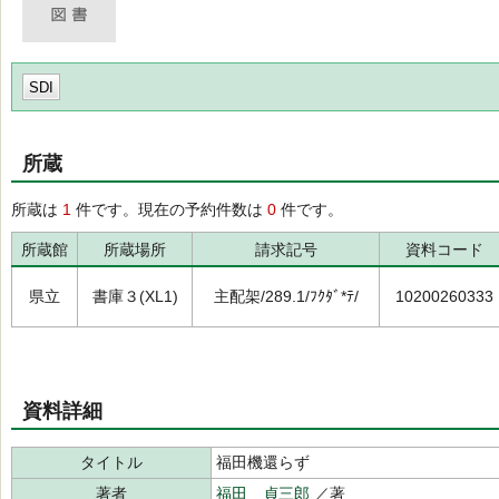
SDI
所蔵
所蔵は
1
件です。現在の予約件数は
0
件です。
所蔵館
所蔵場所
請求記号
資料コード
県立
書庫３(XL1)
主配架/289.1/ﾌｸﾀﾞ*ﾃ/
10200260333
資料詳細
タイトル
福田機還らず
著者
福田 貞三郎
／著