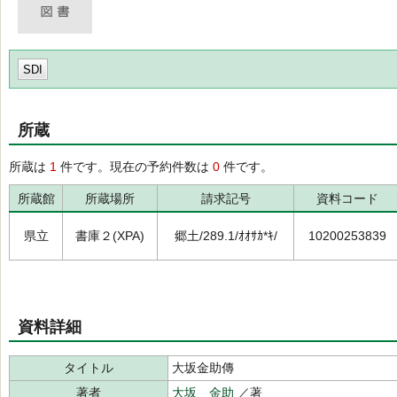
SDI
所蔵
所蔵は
1
件です。現在の予約件数は
0
件です。
所蔵館
所蔵場所
請求記号
資料コード
県立
書庫２(XPA)
郷土/289.1/ｵｵｻｶ*ｷ/
10200253839
資料詳細
タイトル
大坂金助傳
著者
大坂 金助
／著