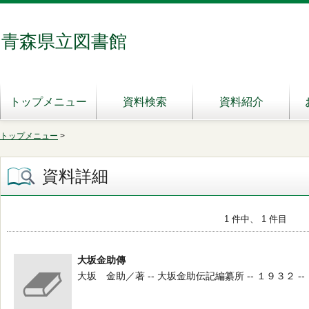
青森県立図書館
トップメニュー
資料検索
資料紹介
トップメニュー
>
資料詳細
1 件中、 1 件目
大坂金助傳
大坂 金助／著 -- 大坂金助伝記編纂所 -- １９３２ --