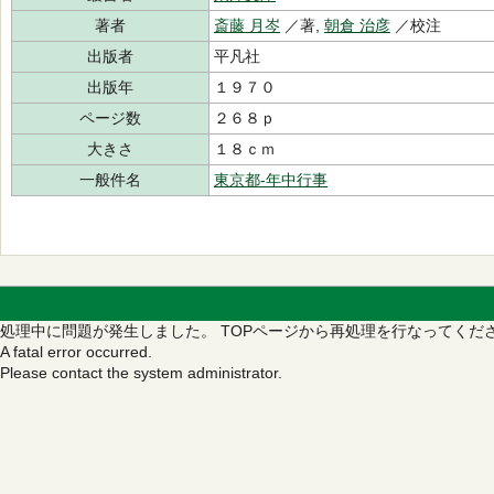
著者
斎藤 月岑
／著,
朝倉 治彦
／校注
出版者
平凡社
出版年
１９７０
ページ数
２６８ｐ
大きさ
１８ｃｍ
一般件名
東京都‐年中行事
処理中に問題が発生しました。
TOPページから再処理を行なってくだ
A fatal error occurred.
Please contact the system administrator.