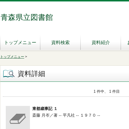
青森県立図書館
トップメニュー
資料検索
資料紹介
トップメニュー
>
資料詳細
1 件中、 1 件目
東都歳事記 １
斎藤 月岑／著 -- 平凡社 -- １９７０ --