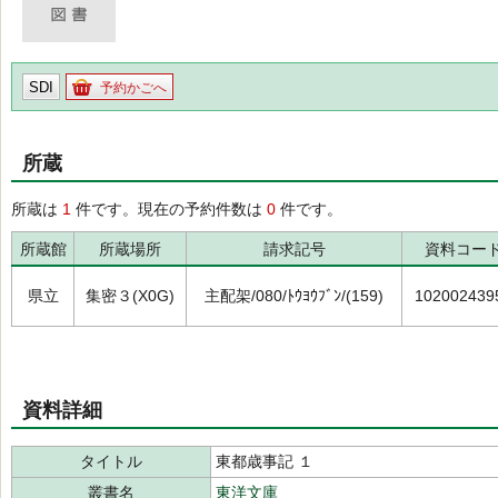
SDI
予約かごへ
所蔵
所蔵は
1
件です。現在の予約件数は
0
件です。
所蔵館
所蔵場所
請求記号
資料コー
県立
集密３(X0G)
主配架/080/ﾄｳﾖｳﾌﾞﾝ/(159)
102002439
資料詳細
タイトル
東都歳事記 １
叢書名
東洋文庫