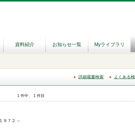
資料紹介
お知らせ一覧
Myライブラリ
詳細蔵書検索
よくある検
1 件中、 1 件目
 １９７２ --