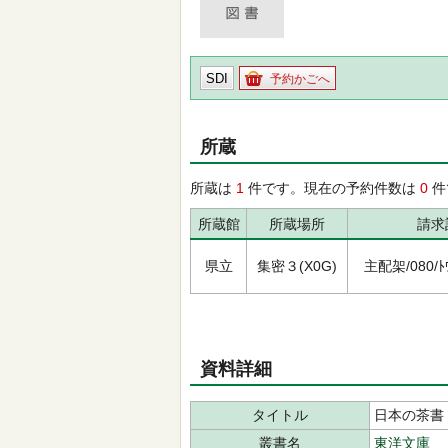
SDI
予約かごへ
所蔵
所蔵は
1
件です。現在の予約件数は
0
件
所蔵館
所蔵場所
請求
県立
集密３(X0G)
主配架/080/ﾄｳ
資料詳細
タイトル
日本の茶書
叢書名
東洋文庫