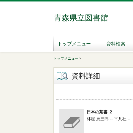
青森県立図書館
トップメニュー
資料検索
トップメニュー
>
資料詳細
日本の茶書 ２
林屋 辰三郎 -- 平凡社 --