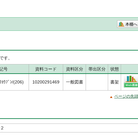
本棚へ
です。
記号
資料コード
資料区分
帯出区分
状態
ﾖｳﾌﾞﾝ/(206)
10200291469
一般図書
書架
ページの先
 ２