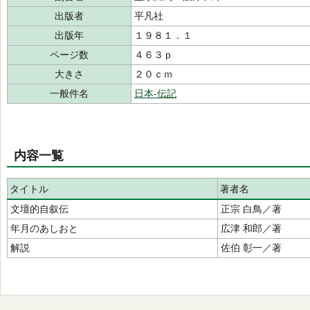
出版者
平凡社
出版年
１９８１．１
ページ数
４６３ｐ
大きさ
２０ｃｍ
一般件名
日本‐伝記
内容一覧
タイトル
著者名
文壇的自叙伝
正宗 白鳥／著
年月のあしおと
広津 和郎／著
解説
佐伯 彰一／著