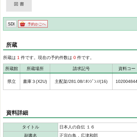
SDI
予約かごへ
所蔵
所蔵は
1
件です。現在の予約件数は
0
件です。
所蔵館
所蔵場所
請求記号
資料コー
県立
書庫３(X2U)
主配架/281.08/ﾆﾎﾝｼﾞﾝﾉ/(16)
10200484
資料詳細
タイトル
日本人の自伝 １６
副書名
正宗白鳥．広津和郎