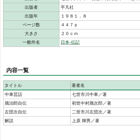
出版者
平凡社
出版年
１９８１．８
ページ数
４４７ｐ
大きさ
２０ｃｍ
一般件名
日本‐伝記
内容一覧
タイトル
著者名
中車芸話
七世市川中車／著
鴈治郎自伝
初世中村鴈次郎／著
左団次自伝
二世市川左団次／著
解説
上原 輝男／著