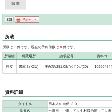
SDI
予約かごへ
所蔵
所蔵は
1
件です。現在の予約件数は
0
件です。
所蔵館
所蔵場所
請求記号
資料コー
県立
書庫３(X2U)
主配架/281.08/ﾆﾎﾝｼﾞﾝﾉ/(20)
10200484
資料詳細
タイトル
日本人の自伝 ２０
副書名
七世市川中車．初世中村鴈治郎．二世市