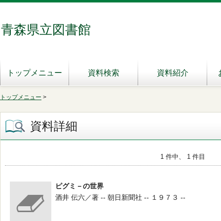
青森県立図書館
トップメニュー
資料検索
資料紹介
トップメニュー
>
資料詳細
1 件中、 1 件目
ピグミ－の世界
酒井 伝六／著 -- 朝日新聞社 -- １９７３ --