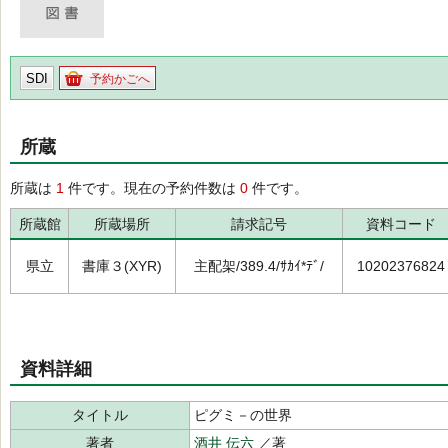
SDI
予約かごへ
所蔵
所蔵は
1
件です。現在の予約件数は
0
件です。
所蔵館
所蔵場所
請求記号
資料コード
県立
書庫３(XYR)
主配架/389.4/ｻｶｲ*ﾃﾞ/
10202376824
資料詳細
タイトル
ピグミ－の世界
著者
酒井 伝六
／著