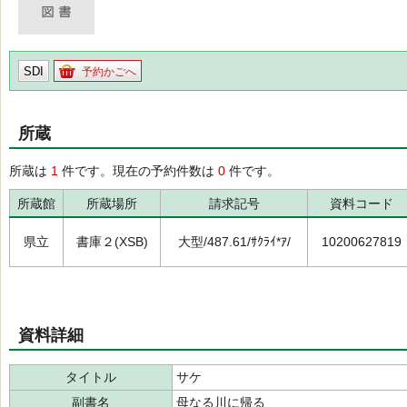
SDI
予約かごへ
所蔵
所蔵は
1
件です。現在の予約件数は
0
件です。
所蔵館
所蔵場所
請求記号
資料コード
県立
書庫２(XSB)
大型/487.61/ｻｸﾗｲ*ｱ/
10200627819
資料詳細
タイトル
サケ
副書名
母なる川に帰る