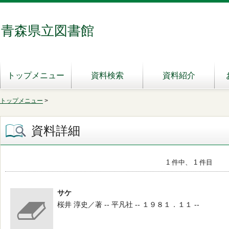
青森県立図書館
トップメニュー
資料検索
資料紹介
トップメニュー
>
資料詳細
1 件中、 1 件目
サケ
桜井 淳史／著 -- 平凡社 -- １９８１．１１ --