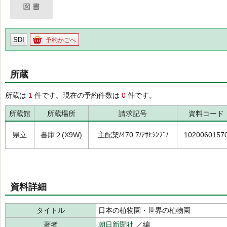
SDI
予約かごへ
所蔵
所蔵は
1
件です。現在の予約件数は
0
件です。
所蔵館
所蔵場所
請求記号
資料コード
県立
書庫２(X9W)
主配架/470.7/ｱｻﾋｼﾝﾌﾞ/
1020060157
資料詳細
タイトル
日本の植物園・世界の植物園
著者
朝日新聞社
／編