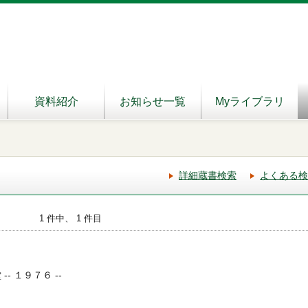
資料紹介
お知らせ一覧
Myライブラリ
詳細蔵書検索
よくある検
1 件中、 1 件目
-- １９７６ --