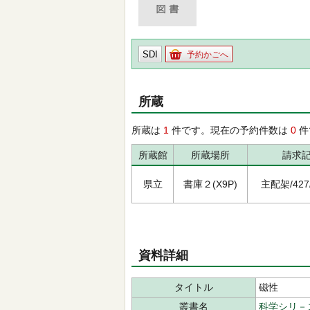
SDI
予約かごへ
所蔵
所蔵は
1
件です。現在の予約件数は
0
件
所蔵館
所蔵場所
請求
県立
書庫２(X9P)
主配架/427/ﾊ
資料詳細
タイトル
磁性
叢書名
科学シリ－