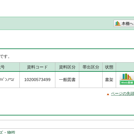
本棚へ
です。
記号
資料コード
資料区分
帯出区分
状態
ﾞﾝﾉ*ﾕ/
10200573499
一般図書
書架
ページの先
ズ・物性