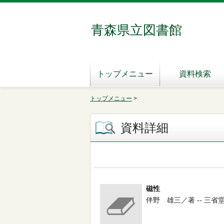
青森県立図書館
トップメニュー
資料検索
トップメニュー
>
資料詳細
磁性
伴野 雄三／著 -- 三省堂 