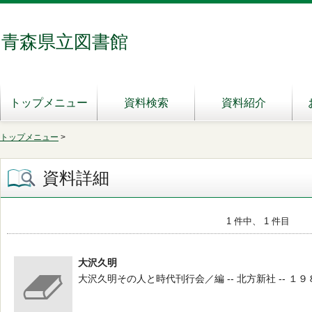
青森県立図書館
トップメニュー
資料検索
資料紹介
トップメニュー
>
資料詳細
1 件中、 1 件目
大沢久明
大沢久明その人と時代刊行会／編 -- 北方新社 -- １９８