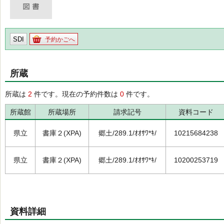
SDI
予約かごへ
所蔵
所蔵は
2
件です。現在の予約件数は
0
件です。
所蔵館
所蔵場所
請求記号
資料コード
県立
書庫２(XPA)
郷土/289.1/ｵｵｻﾜ*ｷ/
10215684238
県立
書庫２(XPA)
郷土/289.1/ｵｵｻﾜ*ｷ/
10200253719
資料詳細