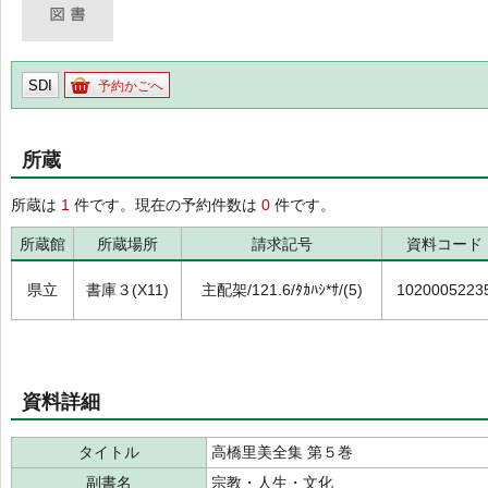
SDI
予約かごへ
所蔵
所蔵は
1
件です。現在の予約件数は
0
件です。
所蔵館
所蔵場所
請求記号
資料コード
県立
書庫３(X11)
主配架/121.6/ﾀｶﾊｼ*ｻ/(5)
1020005223
資料詳細
タイトル
高橋里美全集 第５巻
副書名
宗教・人生・文化