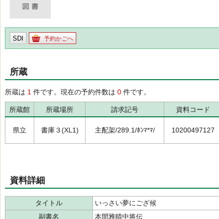
SDI
予約かごへ
所蔵
所蔵は
1
件です。現在の予約件数は
0
件です。
所蔵館
所蔵場所
請求記号
資料コード
県立
書庫３(XL1)
主配架/289.1/ﾎﾝﾏ*ﾏ/
10200497127
資料詳細
タイトル
いっさい夢にござ候
副書名
本間雅晴中将伝