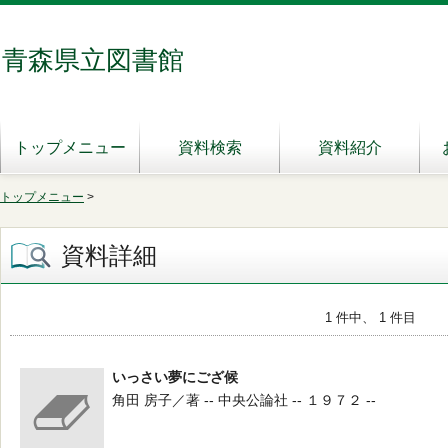
青森県立図書館
トップメニュー
資料検索
資料紹介
トップメニュー
>
資料詳細
1 件中、 1 件目
いっさい夢にござ候
角田 房子／著 -- 中央公論社 -- １９７２ --