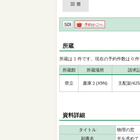
SDI
予約かごへ
所蔵
所蔵は
1
件です。現在の予約件数は
0
件
所蔵館
所蔵場所
請求
県立
書庫２(X9N)
主配架/425/
資料詳細
タイトル
物理の窓
副書名
光を求めて