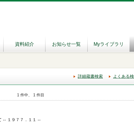
資料紹介
お知らせ一覧
Myライブラリ
詳細蔵書検索
よくある検
1 件中、 1 件目
 -- １９７７．１１ --