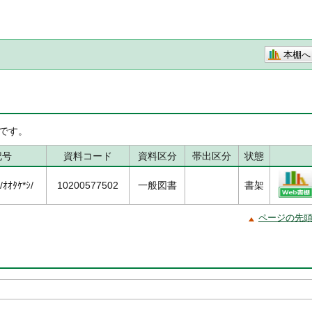
本棚へ
です。
記号
資料コード
資料区分
帯出区分
状態
ｵｵﾀｹ*ｼ/
10200577502
一般図書
書架
ページの先