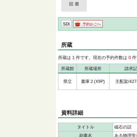
SDI
予約かごへ
所蔵
所蔵は
1
件です。現在の予約件数は
0
件
所蔵館
所蔵場所
請求
県立
書庫２(X9P)
主配架/427/ﾋ
資料詳細
タイトル
磁石の話
副書名
ある物理学