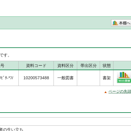
本棚へ
です。
記号
資料コード
資料区分
帯出区分
状態
ﾞﾀ-*ﾌ/
10200573488
一般図書
書架
ページの先
者の生い立ち