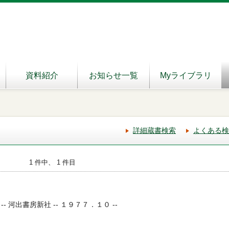
資料紹介
お知らせ一覧
Myライブラリ
詳細蔵書検索
よくある検
1 件中、 1 件目
 河出書房新社 -- １９７７．１０ --