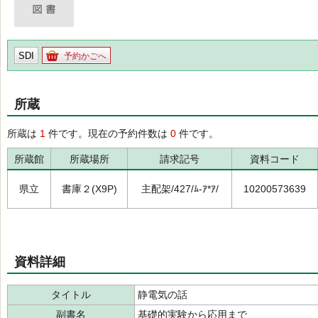
SDI
予約かごへ
所蔵
所蔵は
1
件です。現在の予約件数は
0
件です。
所蔵館
所蔵場所
請求記号
資料コード
県立
書庫２(X9P)
主配架/427/ﾑ-ｱ*ｱ/
10200573639
資料詳細
タイトル
静電気の話
副書名
基礎的実験から応用まで