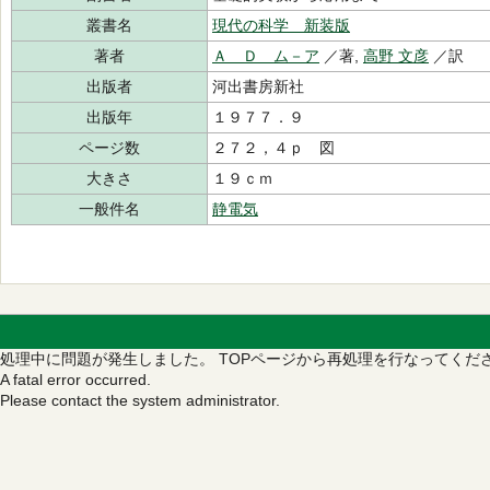
叢書名
現代の科学 新装版
著者
Ａ Ｄ ム－ア
／著,
高野 文彦
／訳
出版者
河出書房新社
出版年
１９７７．９
ページ数
２７２，４ｐ 図
大きさ
１９ｃｍ
一般件名
静電気
処理中に問題が発生しました。
TOPページから再処理を行なってくだ
A fatal error occurred.
Please contact the system administrator.