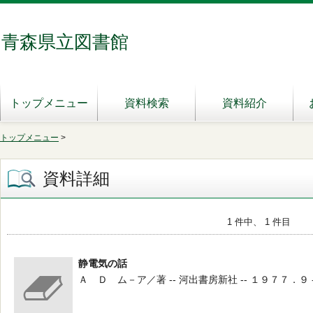
青森県立図書館
トップメニュー
資料検索
資料紹介
トップメニュー
>
資料詳細
1 件中、 1 件目
静電気の話
Ａ Ｄ ム－ア／著 -- 河出書房新社 -- １９７７．９ -