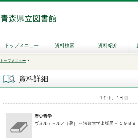
青森県立図書館
トップメニュー
資料検索
資料紹介
トップメニュー
>
資料詳細
1 件中、 1 件目
歴史哲学
ヴォルテ－ル／［著］ -- 法政大学出版局 -- １９８９．