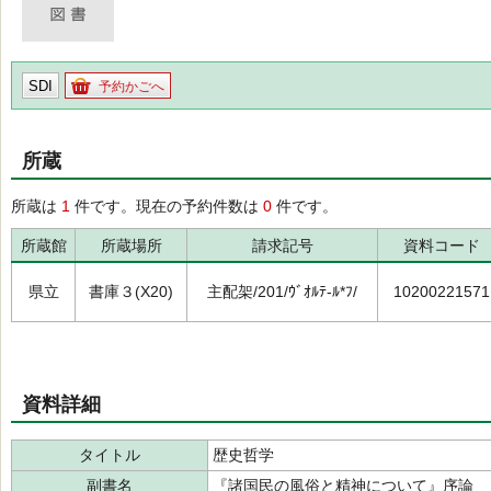
SDI
予約かごへ
所蔵
所蔵は
1
件です。現在の予約件数は
0
件です。
所蔵館
所蔵場所
請求記号
資料コード
県立
書庫３(X20)
主配架/201/ｳﾞｵﾙﾃ-ﾙ*ﾌ/
10200221571
資料詳細
タイトル
歴史哲学
副書名
『諸国民の風俗と精神について』序論