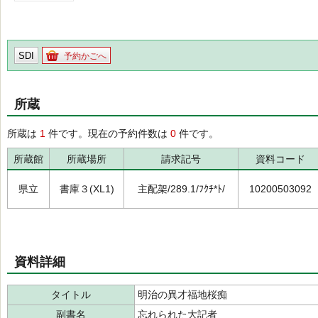
SDI
予約かごへ
所蔵
所蔵は
1
件です。現在の予約件数は
0
件です。
所蔵館
所蔵場所
請求記号
資料コード
県立
書庫３(XL1)
主配架/289.1/ﾌｸﾁ*ﾄ/
10200503092
資料詳細
タイトル
明治の異才福地桜痴
副書名
忘れられた大記者