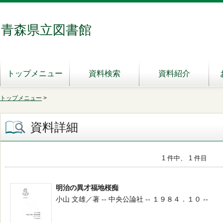
青森県立図書館
トップメニュー
資料検索
資料紹介
トップメニュー
>
資料詳細
1 件中、 1 件目
明治の異才福地桜痴
小山 文雄／著 -- 中央公論社 -- １９８４．１０ --