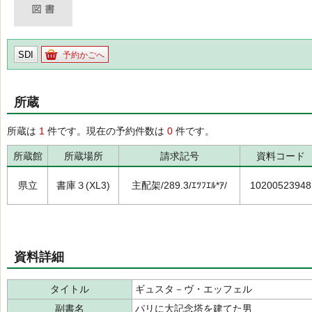
SDI
予約かごへ
所蔵
所蔵は
1
件です。現在の予約件数は
0
件です。
所蔵館
所蔵場所
請求記号
資料コード
県立
書庫３(XL3)
主配架/289.3/ｴﾂﾌｴﾙ*ｱ/
10200523948
資料詳細
タイトル
ギュスタ－ヴ・エッフェル
副書名
パリに大記念塔を建てた男