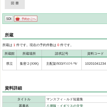
SDI
予約かごへ
所蔵
所蔵は
1
件です。現在の予約件数は
0
件です。
所蔵館
所蔵場所
請求記号
資料コード
県立
集密２(XXK)
主配架/933/ﾏﾝｽﾌｲ-*ｷ/
10201041234
資料詳細
タイトル
マンスフィ－ルド短篇集
叢書名
八潮版・イギリスの文学