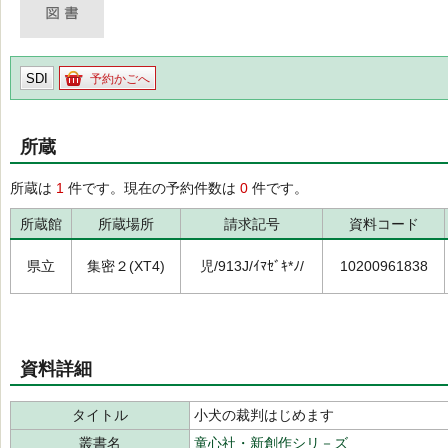
SDI
予約かごへ
所蔵
所蔵は
1
件です。現在の予約件数は
0
件です。
所蔵館
所蔵場所
請求記号
資料コード
県立
集密２(XT4)
児/913J/ｲﾏｾﾞｷ*ﾉ/
10200961838
資料詳細
タイトル
小犬の裁判はじめます
叢書名
童心社・新創作シリ－ズ