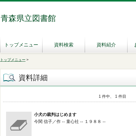
青森県立図書館
トップメニュー
資料検索
資料紹介
トップメニュー
>
資料詳細
1 件中、 1 件目
小犬の裁判はじめます
今関 信子／作 -- 童心社 -- １９８８ --