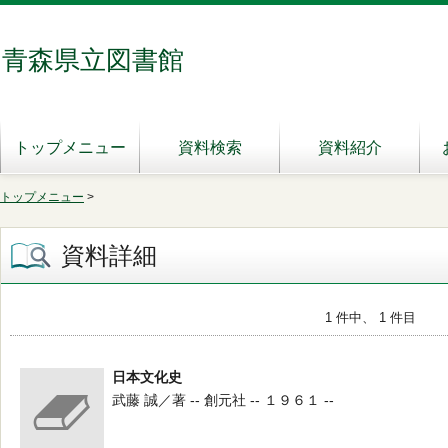
青森県立図書館
トップメニュー
資料検索
資料紹介
トップメニュー
>
資料詳細
1 件中、 1 件目
日本文化史
武藤 誠／著 -- 創元社 -- １９６１ --