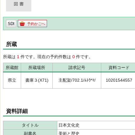
SDI
予約かごへ
所蔵
所蔵は
1
件です。現在の予約件数は
0
件です。
所蔵館
所蔵場所
請求記号
資料コード
県立
書庫３(X71)
主配架/702.1/ﾑﾄｳ*ﾏ/
10201544557
資料詳細
タイトル
日本文化史
副書名
美術と歴史