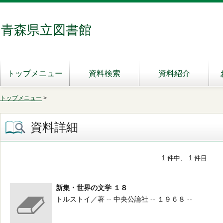
青森県立図書館
トップメニュー
資料検索
資料紹介
トップメニュー
>
資料詳細
1 件中、 1 件目
新集・世界の文学 １８
トルストイ／著 -- 中央公論社 -- １９６８ --