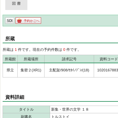
SDI
予約かごへ
所蔵
所蔵は
1
件です。現在の予約件数は
0
件です。
所蔵館
所蔵場所
請求記号
資料コード
県立
集密２(XR1)
主配架/908/ｾｶｲﾉﾌﾞﾝ/(18)
102016788
資料詳細
タイトル
新集・世界の文学 １８
副書名
トルストイ