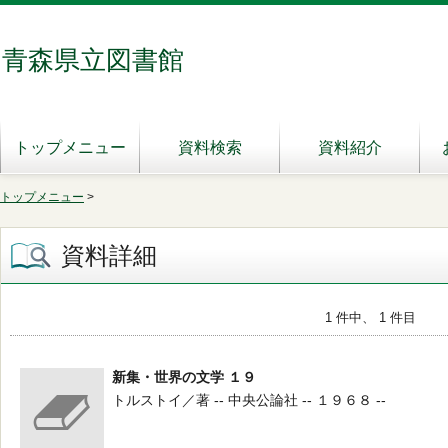
青森県立図書館
トップメニュー
資料検索
資料紹介
トップメニュー
>
資料詳細
1 件中、 1 件目
新集・世界の文学 １９
トルストイ／著 -- 中央公論社 -- １９６８ --