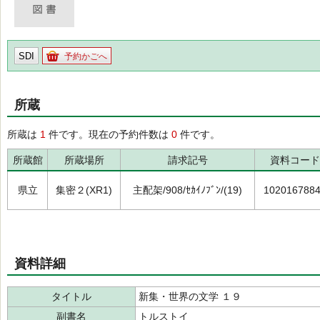
SDI
予約かごへ
所蔵
所蔵は
1
件です。現在の予約件数は
0
件です。
所蔵館
所蔵場所
請求記号
資料コード
県立
集密２(XR1)
主配架/908/ｾｶｲﾉﾌﾞﾝ/(19)
102016788
資料詳細
タイトル
新集・世界の文学 １９
副書名
トルストイ