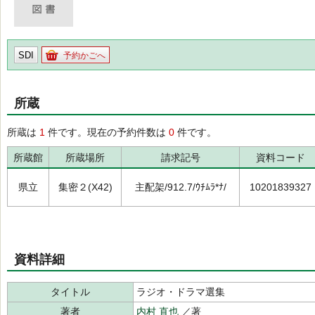
SDI
予約かごへ
所蔵
所蔵は
1
件です。現在の予約件数は
0
件です。
所蔵館
所蔵場所
請求記号
資料コード
県立
集密２(X42)
主配架/912.7/ｳﾁﾑﾗ*ﾅ/
10201839327
資料詳細
タイトル
ラジオ・ドラマ選集
著者
内村 直也
／著