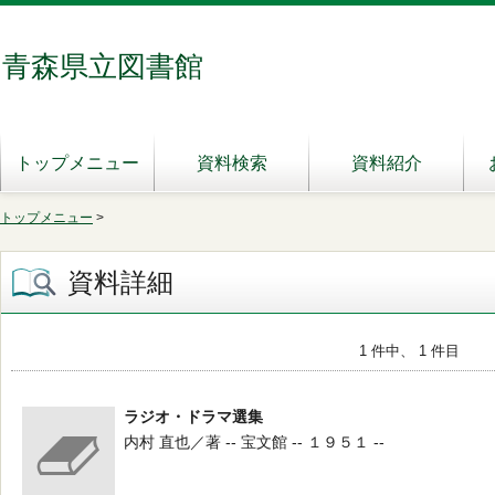
青森県立図書館
トップメニュー
資料検索
資料紹介
トップメニュー
>
資料詳細
1 件中、 1 件目
ラジオ・ドラマ選集
内村 直也／著 -- 宝文館 -- １９５１ --